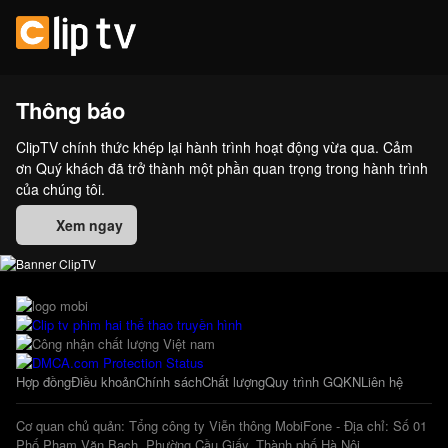
Thông báo
ClipTV chính thức khép lại hành trình hoạt động vừa qua. Cảm
ơn Quý khách đã trở thành một phần quan trọng trong hành trình
của chúng tôi.
Xem ngay
Hợp đồng
Điều khoản
Chính sách
Chất lượng
Quy trình GQKN
Liên hệ
Cơ quan chủ quản: Tổng công ty Viễn thông MobiFone - Địa chỉ: Số 01
Phố Phạm Văn Bạch, Phường Cầu Giấy, Thành phố Hà Nội.