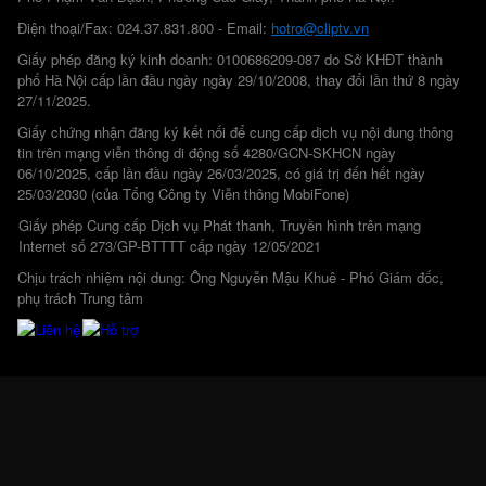
Điện thoại/Fax: 024.37.831.800 - Email:
hotro@cliptv.vn
Giấy phép đăng ký kinh doanh: 0100686209-087 do Sở KHĐT thành
phố Hà Nội cấp lần đầu ngày ngày 29/10/2008, thay đổi lần thứ 8 ngày
27/11/2025.
Giấy chứng nhận đăng ký kết nối để cung cấp dịch vụ nội dung thông
tin trên mạng viễn thông di động số 4280/GCN-SKHCN ngày
06/10/2025, cấp lần đầu ngày 26/03/2025, có giá trị đến hết ngày
25/03/2030 (của Tổng Công ty Viễn thông MobiFone)
Giấy phép Cung cấp Dịch vụ Phát thanh, Truyền hình trên mạng
Internet số 273/GP-BTTTT cấp ngày 12/05/2021
Chịu trách nhiệm nội dung: Ông Nguyễn Mậu Khuê - Phó Giám đốc,
phụ trách Trung tâm