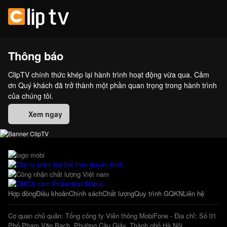
Thông báo
ClipTV chính thức khép lại hành trình hoạt động vừa qua. Cảm
ơn Quý khách đã trở thành một phần quan trọng trong hành trình
của chúng tôi.
Xem ngay
Hợp đồng
Điều khoản
Chính sách
Chất lượng
Quy trình GQKN
Liên hệ
Cơ quan chủ quản: Tổng công ty Viễn thông MobiFone - Địa chỉ: Số 01
Phố Phạm Văn Bạch, Phường Cầu Giấy, Thành phố Hà Nội.