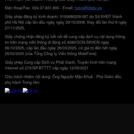
Điện thoại/Fax: 024.37.831.800 - Email:
hotro@cliptv.vn
Giấy phép đăng ký kinh doanh: 0100686209-087 do Sở KHĐT thành
phố Hà Nội cấp lần đầu ngày ngày 29/10/2008, thay đổi lần thứ 8 ngày
27/11/2025.
Giấy chứng nhận đăng ký kết nối để cung cấp dịch vụ nội dung thông
tin trên mạng viễn thông di động số 4280/GCN-SKHCN ngày
06/10/2025, cấp lần đầu ngày 26/03/2025, có giá trị đến hết ngày
25/03/2030 (của Tổng Công ty Viễn thông MobiFone)
Giấy phép Cung cấp Dịch vụ Phát thanh, Truyền hình trên mạng
Internet số 273/GP-BTTTT cấp ngày 12/05/2021
Chịu trách nhiệm nội dung: Ông Nguyễn Mậu Khuê - Phó Giám đốc,
phụ trách Trung tâm