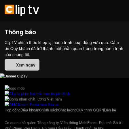
Thông báo
ClipTV chính thức khép lại hành trình hoạt động vừa qua. Cảm
ơn Quý khách đã trở thành một phần quan trọng trong hành trình
của chúng tôi.
Xem ngay
Hợp đồng
Điều khoản
Chính sách
Chất lượng
Quy trình GQKN
Liên hệ
Cơ quan chủ quản: Tổng công ty Viễn thông MobiFone - Địa chỉ: Số 01
Phố Phạm Văn Bạch, Phường Cầu Giấy, Thành phố Hà Nội.