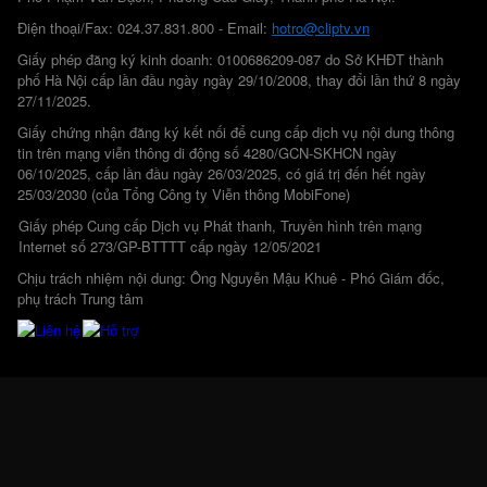
Điện thoại/Fax: 024.37.831.800 - Email:
hotro@cliptv.vn
Giấy phép đăng ký kinh doanh: 0100686209-087 do Sở KHĐT thành
phố Hà Nội cấp lần đầu ngày ngày 29/10/2008, thay đổi lần thứ 8 ngày
27/11/2025.
Giấy chứng nhận đăng ký kết nối để cung cấp dịch vụ nội dung thông
tin trên mạng viễn thông di động số 4280/GCN-SKHCN ngày
06/10/2025, cấp lần đầu ngày 26/03/2025, có giá trị đến hết ngày
25/03/2030 (của Tổng Công ty Viễn thông MobiFone)
Giấy phép Cung cấp Dịch vụ Phát thanh, Truyền hình trên mạng
Internet số 273/GP-BTTTT cấp ngày 12/05/2021
Chịu trách nhiệm nội dung: Ông Nguyễn Mậu Khuê - Phó Giám đốc,
phụ trách Trung tâm