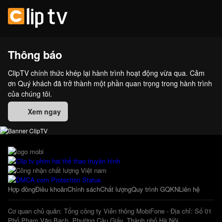
Thông báo
ClipTV chính thức khép lại hành trình hoạt động vừa qua. Cảm
ơn Quý khách đã trở thành một phần quan trọng trong hành trình
của chúng tôi.
Xem ngay
Hợp đồng
Điều khoản
Chính sách
Chất lượng
Quy trình GQKN
Liên hệ
Cơ quan chủ quản: Tổng công ty Viễn thông MobiFone - Địa chỉ: Số 01
Phố Phạm Văn Bạch, Phường Cầu Giấy, Thành phố Hà Nội.