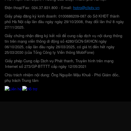
Điện thoại/Fax: 024.37.831.800 - Email:
hotro@cliptv.vn
Giấy phép đăng ký kinh doanh: 0100686209-087 do Sở KHĐT thành
phố Hà Nội cấp lần đầu ngày ngày 29/10/2008, thay đổi lần thứ 8 ngày
27/11/2025.
Giấy chứng nhận đăng ký kết nối để cung cấp dịch vụ nội dung thông
tin trên mạng viễn thông di động số 4280/GCN-SKHCN ngày
06/10/2025, cấp lần đầu ngày 26/03/2025, có giá trị đến hết ngày
25/03/2030 (của Tổng Công ty Viễn thông MobiFone)
Giấy phép Cung cấp Dịch vụ Phát thanh, Truyền hình trên mạng
Internet số 273/GP-BTTTT cấp ngày 12/05/2021
Chịu trách nhiệm nội dung: Ông Nguyễn Mậu Khuê - Phó Giám đốc,
phụ trách Trung tâm