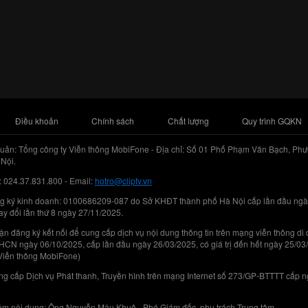
Điều khoản
Chính sách
Chất lượng
Quy trình GQKN
uản: Tổng công ty Viễn thông MobiFone - Địa chỉ: Số 01 Phố Phạm Văn Bạch, Phư
Nội.
: 024.37.831.800 - Email:
hotro@cliptv.vn
g ký kinh doanh: 0100686209-087 do Sở KHĐT thành phố Hà Nội cấp lần đầu ngà
ay đổi lần thứ 8 ngày 27/11/2025.
n đăng ký kết nối để cung cấp dịch vụ nội dung thông tin trên mạng viễn thông di
N ngày 06/10/2025, cấp lần đầu ngày 26/03/2025, có giá trị đến hết ngày 25/03
Viễn thông MobiFone)
g cấp Dịch vụ Phát thanh, Truyền hình trên mạng Internet số 273/GP-BTTTT cấp 
iệm nội dung: Ông Nguyễn Mậu Khuê - Phó Giám đốc, phụ trách Trung tâm