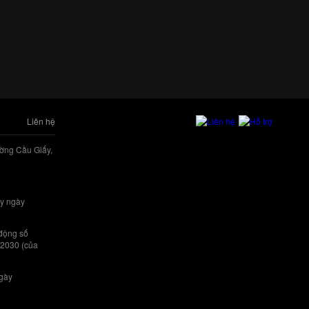
Liên hệ
ờng Cầu Giấy,
y ngày
 động số
/2030 (của
ngày