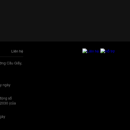
Liên hệ
ờng Cầu Giấy,
y ngày
 động số
/2030 (của
ngày