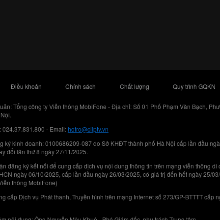
Điều khoản
Chính sách
Chất lượng
Quy trình GQKN
uản: Tổng công ty Viễn thông MobiFone - Địa chỉ: Số 01 Phố Phạm Văn Bạch, Phư
Nội.
: 024.37.831.800 - Email:
hotro@cliptv.vn
g ký kinh doanh: 0100686209-087 do Sở KHĐT thành phố Hà Nội cấp lần đầu ngà
ay đổi lần thứ 8 ngày 27/11/2025.
n đăng ký kết nối để cung cấp dịch vụ nội dung thông tin trên mạng viễn thông di
N ngày 06/10/2025, cấp lần đầu ngày 26/03/2025, có giá trị đến hết ngày 25/03
Viễn thông MobiFone)
g cấp Dịch vụ Phát thanh, Truyền hình trên mạng Internet số 273/GP-BTTTT cấp 
iệm nội dung: Ông Nguyễn Mậu Khuê - Phó Giám đốc, phụ trách Trung tâm