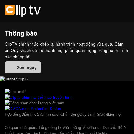
Thông báo
ClipTV chính thức khép lại hành trình hoạt động vừa qua. Cảm
ơn Quý khách đã trở thành một phần quan trọng trong hành trình
của chúng tôi.
Xem ngay
Hợp đồng
Điều khoản
Chính sách
Chất lượng
Quy trình GQKN
Liên hệ
Cơ quan chủ quản: Tổng công ty Viễn thông MobiFone - Địa chỉ: Số 01
Phố Phạm Văn Bạch, Phường Cầu Giấy, Thành phố Hà Nội.