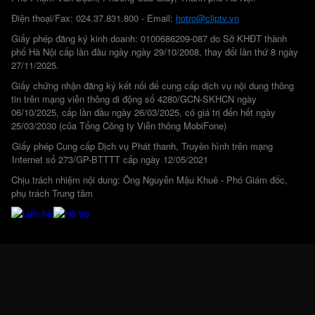
Điện thoại/Fax: 024.37.831.800 - Email:
hotro@cliptv.vn
Giấy phép đăng ký kinh doanh: 0100686209-087 do Sở KHĐT thành
phố Hà Nội cấp lần đầu ngày ngày 29/10/2008, thay đổi lần thứ 8 ngày
27/11/2025.
Giấy chứng nhận đăng ký kết nối để cung cấp dịch vụ nội dung thông
tin trên mạng viễn thông di động số 4280/GCN-SKHCN ngày
06/10/2025, cấp lần đầu ngày 26/03/2025, có giá trị đến hết ngày
25/03/2030 (của Tổng Công ty Viễn thông MobiFone)
Giấy phép Cung cấp Dịch vụ Phát thanh, Truyền hình trên mạng
Internet số 273/GP-BTTTT cấp ngày 12/05/2021
Chịu trách nhiệm nội dung: Ông Nguyễn Mậu Khuê - Phó Giám đốc,
phụ trách Trung tâm