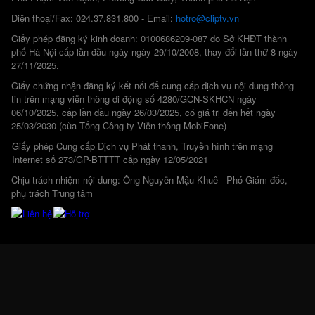
Điện thoại/Fax: 024.37.831.800 - Email:
hotro@cliptv.vn
Giấy phép đăng ký kinh doanh: 0100686209-087 do Sở KHĐT thành
phố Hà Nội cấp lần đầu ngày ngày 29/10/2008, thay đổi lần thứ 8 ngày
27/11/2025.
Giấy chứng nhận đăng ký kết nối để cung cấp dịch vụ nội dung thông
tin trên mạng viễn thông di động số 4280/GCN-SKHCN ngày
06/10/2025, cấp lần đầu ngày 26/03/2025, có giá trị đến hết ngày
25/03/2030 (của Tổng Công ty Viễn thông MobiFone)
Giấy phép Cung cấp Dịch vụ Phát thanh, Truyền hình trên mạng
Internet số 273/GP-BTTTT cấp ngày 12/05/2021
Chịu trách nhiệm nội dung: Ông Nguyễn Mậu Khuê - Phó Giám đốc,
phụ trách Trung tâm