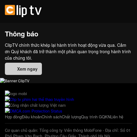
Thông báo
ClipTV chính thức khép lại hành trình hoạt động vừa qua. Cảm
ơn Quý khách đã trở thành một phần quan trọng trong hành trình
của chúng tôi.
Xem ngay
Hợp đồng
Điều khoản
Chính sách
Chất lượng
Quy trình GQKN
Liên hệ
Cơ quan chủ quản: Tổng công ty Viễn thông MobiFone - Địa chỉ: Số 01
Phố Phạm Văn Bạch, Phường Cầu Giấy, Thành phố Hà Nội.