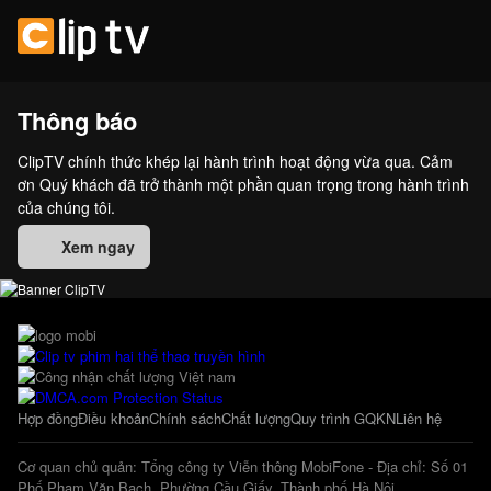
Thông báo
ClipTV chính thức khép lại hành trình hoạt động vừa qua. Cảm
ơn Quý khách đã trở thành một phần quan trọng trong hành trình
của chúng tôi.
Xem ngay
Hợp đồng
Điều khoản
Chính sách
Chất lượng
Quy trình GQKN
Liên hệ
Cơ quan chủ quản: Tổng công ty Viễn thông MobiFone - Địa chỉ: Số 01
Phố Phạm Văn Bạch, Phường Cầu Giấy, Thành phố Hà Nội.