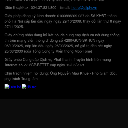
Điện thoại/Fax: 024.37.831.800 - Email:
hotro@cliptv.vn
Giấy phép đăng ký kinh doanh: 0100686209-087 do Sở KHĐT thành
phố Hà Nội cấp lần đầu ngày ngày 29/10/2008, thay đổi lần thứ 8 ngày
27/11/2025.
Giấy chứng nhận đăng ký kết nối để cung cấp dịch vụ nội dung thông
tin trên mạng viễn thông di động số 4280/GCN-SKHCN ngày
06/10/2025, cấp lần đầu ngày 26/03/2025, có giá trị đến hết ngày
25/03/2030 (của Tổng Công ty Viễn thông MobiFone)
Giấy phép Cung cấp Dịch vụ Phát thanh, Truyền hình trên mạng
Internet số 273/GP-BTTTT cấp ngày 12/05/2021
Chịu trách nhiệm nội dung: Ông Nguyễn Mậu Khuê - Phó Giám đốc,
phụ trách Trung tâm