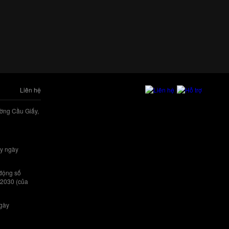
Liên hệ
ờng Cầu Giấy,
y ngày
 động số
/2030 (của
ngày