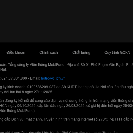
Điều khoản
Chính sách
Chất lượng
Quy trình GQKN
uản: Tổng công ty Viễn thông MobiFone - Địa chỉ: Số 01 Phố Phạm Văn Bạch, Phư
Nội.
: 024.37.831.800 - Email:
hotro@cliptv.vn
g ký kinh doanh: 0100686209-087 do Sở KHĐT thành phố Hà Nội cấp lần đầu ngà
ay đổi lần thứ 8 ngày 27/11/2025.
n đăng ký kết nối để cung cấp dịch vụ nội dung thông tin trên mạng viễn thông di
N ngày 06/10/2025, cấp lần đầu ngày 26/03/2025, có giá trị đến hết ngày 25/03
Viễn thông MobiFone)
g cấp Dịch vụ Phát thanh, Truyền hình trên mạng Internet số 273/GP-BTTTT cấp 
iệm nội dung: Ông Nguyễn Mậu Khuê - Phó Giám đốc, phụ trách Trung tâm