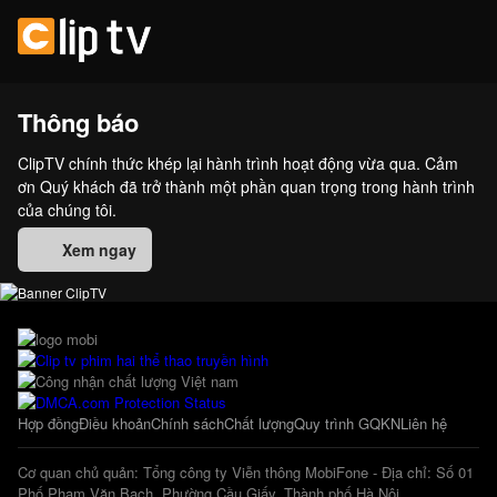
Thông báo
ClipTV chính thức khép lại hành trình hoạt động vừa qua. Cảm
ơn Quý khách đã trở thành một phần quan trọng trong hành trình
của chúng tôi.
Xem ngay
Hợp đồng
Điều khoản
Chính sách
Chất lượng
Quy trình GQKN
Liên hệ
Cơ quan chủ quản: Tổng công ty Viễn thông MobiFone - Địa chỉ: Số 01
Phố Phạm Văn Bạch, Phường Cầu Giấy, Thành phố Hà Nội.