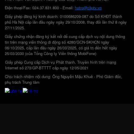
Điện thoại/Fax: 024.37.831.800 - Email:
hotro@cliptv.vn
Giấy phép đăng ký kinh doanh: 0100686209-087 do Sở KHĐT thành
phố Hà Nội cấp lần đầu ngày ngày 29/10/2008, thay đổi lần thứ 8 ngày
27/11/2025.
Giấy chứng nhận đăng ký kết nối để cung cấp dịch vụ nội dung thông
tin trên mạng viễn thông di động số 4280/GCN-SKHCN ngày
06/10/2025, cấp lần đầu ngày 26/03/2025, có giá trị đến hết ngày
25/03/2030 (của Tổng Công ty Viễn thông MobiFone)
Giấy phép Cung cấp Dịch vụ Phát thanh, Truyền hình trên mạng
Internet số 273/GP-BTTTT cấp ngày 12/05/2021
Chịu trách nhiệm nội dung: Ông Nguyễn Mậu Khuê - Phó Giám đốc,
phụ trách Trung tâm