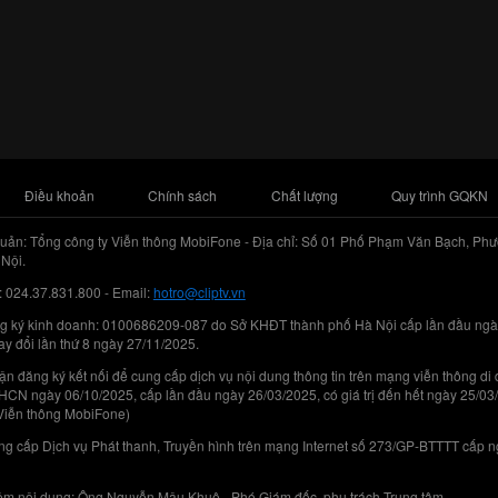
Điều khoản
Chính sách
Chất lượng
Quy trình GQKN
uản: Tổng công ty Viễn thông MobiFone - Địa chỉ: Số 01 Phố Phạm Văn Bạch, Phư
Nội.
: 024.37.831.800 - Email:
hotro@cliptv.vn
g ký kinh doanh: 0100686209-087 do Sở KHĐT thành phố Hà Nội cấp lần đầu ngà
ay đổi lần thứ 8 ngày 27/11/2025.
n đăng ký kết nối để cung cấp dịch vụ nội dung thông tin trên mạng viễn thông di
N ngày 06/10/2025, cấp lần đầu ngày 26/03/2025, có giá trị đến hết ngày 25/03
Viễn thông MobiFone)
g cấp Dịch vụ Phát thanh, Truyền hình trên mạng Internet số 273/GP-BTTTT cấp 
iệm nội dung: Ông Nguyễn Mậu Khuê - Phó Giám đốc, phụ trách Trung tâm