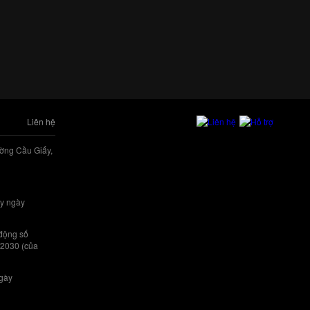
Liên hệ
ờng Cầu Giấy,
y ngày
 động số
/2030 (của
ngày