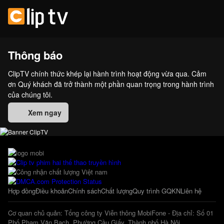
Thông báo
ClipTV chính thức khép lại hành trình hoạt động vừa qua. Cảm
ơn Quý khách đã trở thành một phần quan trọng trong hành trình
của chúng tôi.
Xem ngay
Hợp đồng
Điều khoản
Chính sách
Chất lượng
Quy trình GQKN
Liên hệ
Cơ quan chủ quản: Tổng công ty Viễn thông MobiFone - Địa chỉ: Số 01
Phố Phạm Văn Bạch, Phường Cầu Giấy, Thành phố Hà Nội.