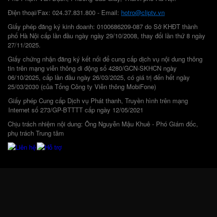
Điện thoại/Fax: 024.37.831.800 - Email:
hotro@cliptv.vn
Giấy phép đăng ký kinh doanh: 0100686209-087 do Sở KHĐT thành
phố Hà Nội cấp lần đầu ngày ngày 29/10/2008, thay đổi lần thứ 8 ngày
27/11/2025.
Giấy chứng nhận đăng ký kết nối để cung cấp dịch vụ nội dung thông
tin trên mạng viễn thông di động số 4280/GCN-SKHCN ngày
06/10/2025, cấp lần đầu ngày 26/03/2025, có giá trị đến hết ngày
25/03/2030 (của Tổng Công ty Viễn thông MobiFone)
Giấy phép Cung cấp Dịch vụ Phát thanh, Truyền hình trên mạng
Internet số 273/GP-BTTTT cấp ngày 12/05/2021
Chịu trách nhiệm nội dung: Ông Nguyễn Mậu Khuê - Phó Giám đốc,
phụ trách Trung tâm