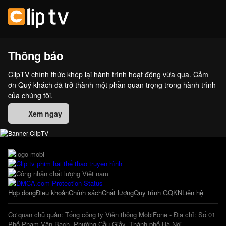
Thông báo
ClipTV chính thức khép lại hành trình hoạt động vừa qua. Cảm
ơn Quý khách đã trở thành một phần quan trọng trong hành trình
của chúng tôi.
Xem ngay
Hợp đồng
Điều khoản
Chính sách
Chất lượng
Quy trình GQKN
Liên hệ
Cơ quan chủ quản: Tổng công ty Viễn thông MobiFone - Địa chỉ: Số 01
Phố Phạm Văn Bạch, Phường Cầu Giấy, Thành phố Hà Nội.