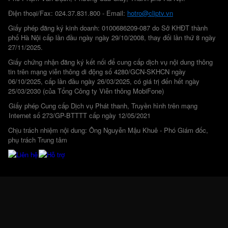
Điện thoại/Fax: 024.37.831.800 - Email:
hotro@cliptv.vn
Giấy phép đăng ký kinh doanh: 0100686209-087 do Sở KHĐT thành
phố Hà Nội cấp lần đầu ngày ngày 29/10/2008, thay đổi lần thứ 8 ngày
27/11/2025.
Giấy chứng nhận đăng ký kết nối để cung cấp dịch vụ nội dung thông
tin trên mạng viễn thông di động số 4280/GCN-SKHCN ngày
06/10/2025, cấp lần đầu ngày 26/03/2025, có giá trị đến hết ngày
25/03/2030 (của Tổng Công ty Viễn thông MobiFone)
Giấy phép Cung cấp Dịch vụ Phát thanh, Truyền hình trên mạng
Internet số 273/GP-BTTTT cấp ngày 12/05/2021
Chịu trách nhiệm nội dung: Ông Nguyễn Mậu Khuê - Phó Giám đốc,
phụ trách Trung tâm