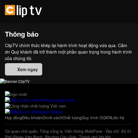
Thông báo
ClipTV chính thức khép lại hành trình hoạt động vừa qua. Cảm
ơn Quý khách đã trở thành một phần quan trọng trong hành trình
của chúng tôi.
Xem ngay
Hợp đồng
Điều khoản
Chính sách
Chất lượng
Quy trình GQKN
Liên hệ
Cơ quan chủ quản: Tổng công ty Viễn thông MobiFone - Địa chỉ: Số 01
Phố Phạm Văn Bạch, Phường Cầu Giấy, Thành phố Hà Nội.