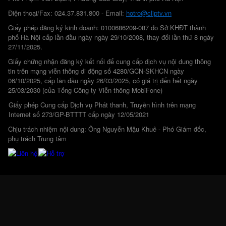
Điện thoại/Fax: 024.37.831.800 - Email:
hotro@cliptv.vn
Giấy phép đăng ký kinh doanh: 0100686209-087 do Sở KHĐT thành
phố Hà Nội cấp lần đầu ngày ngày 29/10/2008, thay đổi lần thứ 8 ngày
27/11/2025.
Giấy chứng nhận đăng ký kết nối để cung cấp dịch vụ nội dung thông
tin trên mạng viễn thông di động số 4280/GCN-SKHCN ngày
06/10/2025, cấp lần đầu ngày 26/03/2025, có giá trị đến hết ngày
25/03/2030 (của Tổng Công ty Viễn thông MobiFone)
Giấy phép Cung cấp Dịch vụ Phát thanh, Truyền hình trên mạng
Internet số 273/GP-BTTTT cấp ngày 12/05/2021
Chịu trách nhiệm nội dung: Ông Nguyễn Mậu Khuê - Phó Giám đốc,
phụ trách Trung tâm