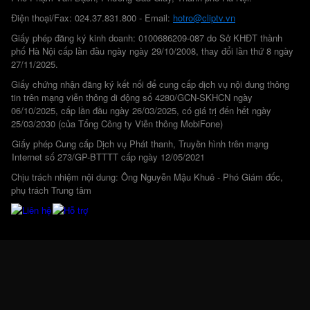
Điện thoại/Fax: 024.37.831.800 - Email:
hotro@cliptv.vn
Giấy phép đăng ký kinh doanh: 0100686209-087 do Sở KHĐT thành
phố Hà Nội cấp lần đầu ngày ngày 29/10/2008, thay đổi lần thứ 8 ngày
27/11/2025.
Giấy chứng nhận đăng ký kết nối để cung cấp dịch vụ nội dung thông
tin trên mạng viễn thông di động số 4280/GCN-SKHCN ngày
06/10/2025, cấp lần đầu ngày 26/03/2025, có giá trị đến hết ngày
25/03/2030 (của Tổng Công ty Viễn thông MobiFone)
Giấy phép Cung cấp Dịch vụ Phát thanh, Truyền hình trên mạng
Internet số 273/GP-BTTTT cấp ngày 12/05/2021
Chịu trách nhiệm nội dung: Ông Nguyễn Mậu Khuê - Phó Giám đốc,
phụ trách Trung tâm