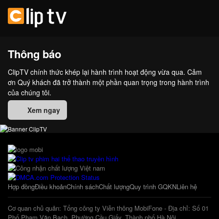
Thông báo
ClipTV chính thức khép lại hành trình hoạt động vừa qua. Cảm
ơn Quý khách đã trở thành một phần quan trọng trong hành trình
của chúng tôi.
Xem ngay
Hợp đồng
Điều khoản
Chính sách
Chất lượng
Quy trình GQKN
Liên hệ
Cơ quan chủ quản: Tổng công ty Viễn thông MobiFone - Địa chỉ: Số 01
Phố Phạm Văn Bạch, Phường Cầu Giấy, Thành phố Hà Nội.