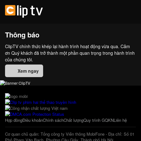
Thông báo
ClipTV chính thức khép lại hành trình hoạt động vừa qua. Cảm
ơn Quý khách đã trở thành một phần quan trọng trong hành trình
của chúng tôi.
Xem ngay
Hợp đồng
Điều khoản
Chính sách
Chất lượng
Quy trình GQKN
Liên hệ
Cơ quan chủ quản: Tổng công ty Viễn thông MobiFone - Địa chỉ: Số 01
Phố Phạm Văn Bạch, Phường Cầu Giấy, Thành phố Hà Nội.