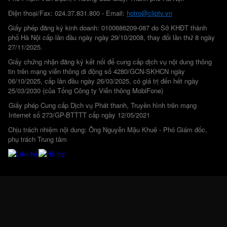
Điện thoại/Fax: 024.37.831.800 - Email:
hotro@cliptv.vn
Giấy phép đăng ký kinh doanh: 0100686209-087 do Sở KHĐT thành
phố Hà Nội cấp lần đầu ngày ngày 29/10/2008, thay đổi lần thứ 8 ngày
27/11/2025.
Giấy chứng nhận đăng ký kết nối để cung cấp dịch vụ nội dung thông
tin trên mạng viễn thông di động số 4280/GCN-SKHCN ngày
06/10/2025, cấp lần đầu ngày 26/03/2025, có giá trị đến hết ngày
25/03/2030 (của Tổng Công ty Viễn thông MobiFone)
Giấy phép Cung cấp Dịch vụ Phát thanh, Truyền hình trên mạng
Internet số 273/GP-BTTTT cấp ngày 12/05/2021
Chịu trách nhiệm nội dung: Ông Nguyễn Mậu Khuê - Phó Giám đốc,
phụ trách Trung tâm