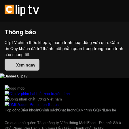
Thông báo
ClipTV chính thức khép lại hành trình hoạt động vừa qua. Cảm
ơn Quý khách đã trở thành một phần quan trọng trong hành trình
của chúng tôi.
Xem ngay
Hợp đồng
Điều khoản
Chính sách
Chất lượng
Quy trình GQKN
Liên hệ
Cơ quan chủ quản: Tổng công ty Viễn thông MobiFone - Địa chỉ: Số 01
Phố Phạm Văn Bạch, Phường Cầu Giấy, Thành phố Hà Nội.