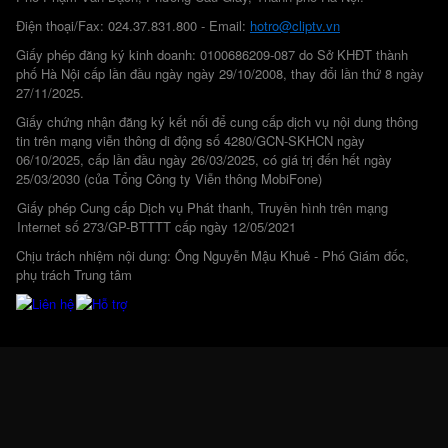
Điện thoại/Fax: 024.37.831.800 - Email:
hotro@cliptv.vn
Giấy phép đăng ký kinh doanh: 0100686209-087 do Sở KHĐT thành
phố Hà Nội cấp lần đầu ngày ngày 29/10/2008, thay đổi lần thứ 8 ngày
27/11/2025.
Giấy chứng nhận đăng ký kết nối để cung cấp dịch vụ nội dung thông
tin trên mạng viễn thông di động số 4280/GCN-SKHCN ngày
06/10/2025, cấp lần đầu ngày 26/03/2025, có giá trị đến hết ngày
25/03/2030 (của Tổng Công ty Viễn thông MobiFone)
Giấy phép Cung cấp Dịch vụ Phát thanh, Truyền hình trên mạng
Internet số 273/GP-BTTTT cấp ngày 12/05/2021
Chịu trách nhiệm nội dung: Ông Nguyễn Mậu Khuê - Phó Giám đốc,
phụ trách Trung tâm