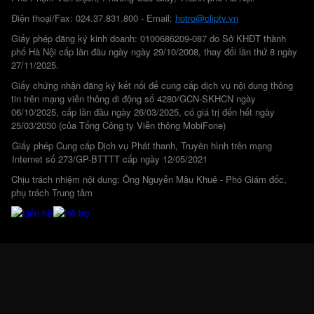
Điện thoại/Fax: 024.37.831.800 - Email:
hotro@cliptv.vn
Giấy phép đăng ký kinh doanh: 0100686209-087 do Sở KHĐT thành
phố Hà Nội cấp lần đầu ngày ngày 29/10/2008, thay đổi lần thứ 8 ngày
27/11/2025.
Giấy chứng nhận đăng ký kết nối để cung cấp dịch vụ nội dung thông
tin trên mạng viễn thông di động số 4280/GCN-SKHCN ngày
06/10/2025, cấp lần đầu ngày 26/03/2025, có giá trị đến hết ngày
25/03/2030 (của Tổng Công ty Viễn thông MobiFone)
Giấy phép Cung cấp Dịch vụ Phát thanh, Truyền hình trên mạng
Internet số 273/GP-BTTTT cấp ngày 12/05/2021
Chịu trách nhiệm nội dung: Ông Nguyễn Mậu Khuê - Phó Giám đốc,
phụ trách Trung tâm