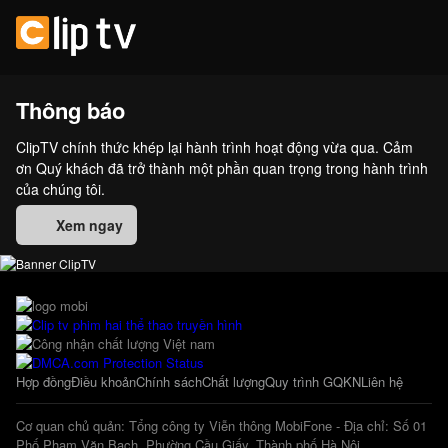
Thông báo
ClipTV chính thức khép lại hành trình hoạt động vừa qua. Cảm
ơn Quý khách đã trở thành một phần quan trọng trong hành trình
của chúng tôi.
Xem ngay
Hợp đồng
Điều khoản
Chính sách
Chất lượng
Quy trình GQKN
Liên hệ
Cơ quan chủ quản: Tổng công ty Viễn thông MobiFone - Địa chỉ: Số 01
Phố Phạm Văn Bạch, Phường Cầu Giấy, Thành phố Hà Nội.