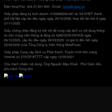
Điện thoại/Fax: 024.37.831.800 - Email:
hotro@cliptv.vn
Giấy phép đăng ký kinh doanh: 0100686209-087 do Sở KHĐT thành
phố Hà Nội cấp lần đầu ngày ngày 29/10/2008, thay đổi lần thứ 8 ngày
27/11/2025.
Giấy chứng nhận đăng ký kết nối để cung cấp dịch vụ nội dung thông
tin trên mạng viễn thông di động số 4280/GCN-SKHCN ngày
06/10/2025, cấp lần đầu ngày 26/03/2025, có giá trị đến hết ngày
25/03/2030 (của Tổng Công ty Viễn thông MobiFone)
Giấy phép Cung cấp Dịch vụ Phát thanh, Truyền hình trên mạng
Internet số 273/GP-BTTTT cấp ngày 12/05/2021
Chịu trách nhiệm nội dung: Ông Nguyễn Mậu Khuê - Phó Giám đốc,
phụ trách Trung tâm