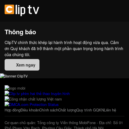
Thông báo
ClipTV chính thức khép lại hành trình hoạt động vừa qua. Cảm
ơn Quý khách đã trở thành một phần quan trọng trong hành trình
của chúng tôi.
Xem ngay
Hợp đồng
Điều khoản
Chính sách
Chất lượng
Quy trình GQKN
Liên hệ
Cơ quan chủ quản: Tổng công ty Viễn thông MobiFone - Địa chỉ: Số 01
Phố Phạm Văn Bạch, Phường Cầu Giấy, Thành phố Hà Nội.