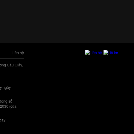
Liên hệ
ờng Cầu Giấy,
y ngày
 động số
/2030 (của
ngày