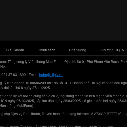
Điều khoản
Chính sách
Chất lượng
Quy trình GQKN
uản: Tổng công ty Viễn thông MobiFone - Địa chỉ: Số 01 Phố Phạm Văn Bạch, Phư
Nội.
: 024.37.831.800 - Email:
hotro@cliptv.vn
g ký kinh doanh: 0100686209-087 do Sở KHĐT thành phố Hà Nội cấp lần đầu ngà
ay đổi lần thứ 8 ngày 27/11/2025.
n đăng ký kết nối để cung cấp dịch vụ nội dung thông tin trên mạng viễn thông di
N ngày 06/10/2025, cấp lần đầu ngày 26/03/2025, có giá trị đến hết ngày 25/03
Viễn thông MobiFone)
g cấp Dịch vụ Phát thanh, Truyền hình trên mạng Internet số 273/GP-BTTTT cấp 
iệm nội dung: Ông Nguyễn Mậu Khuê - Phó Giám đốc, phụ trách Trung tâm