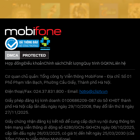
Hợp đồng
Điều khoản
Chính sách
Chất lượng
Quy trình GQKN
Liên hệ
Cơ quan chủ quản: Tổng công ty Viễn thông MobiFone - Địa chỉ: Số 01
Phố Phạm Văn Bạch, Phường Cầu Giấy, Thành phố Hà Nội.
Điện thoại/Fax: 024.37.831.800 - Email:
hotro@cliptv.vn
Giấy phép đăng ký kinh doanh: 0100686209-087 do Sở KHĐT thành
phố Hà Nội cấp lần đầu ngày ngày 29/10/2008, thay đổi lần thứ 8 ngày
27/11/2025.
Giấy chứng nhận đăng ký kết nối để cung cấp dịch vụ nội dung thông tin
trên mạng viễn thông di động số 4280/GCN-SKHCN ngày 06/10/2025,
cấp lần đầu ngày 26/03/2025, có giá trị đến hết ngày 25/03/2030 (của
Tổng Công ty Viễn thông MobiFone)