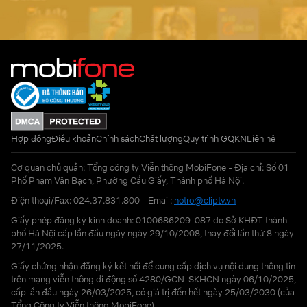
Hợp đồng
Điều khoản
Chính sách
Chất lượng
Quy trình GQKN
Liên hệ
Cơ quan chủ quản: Tổng công ty Viễn thông MobiFone - Địa chỉ: Số 01
Phố Phạm Văn Bạch, Phường Cầu Giấy, Thành phố Hà Nội.
Điện thoại/Fax: 024.37.831.800 - Email:
hotro@cliptv.vn
Giấy phép đăng ký kinh doanh: 0100686209-087 do Sở KHĐT thành
phố Hà Nội cấp lần đầu ngày ngày 29/10/2008, thay đổi lần thứ 8 ngày
27/11/2025.
Giấy chứng nhận đăng ký kết nối để cung cấp dịch vụ nội dung thông tin
trên mạng viễn thông di động số 4280/GCN-SKHCN ngày 06/10/2025,
cấp lần đầu ngày 26/03/2025, có giá trị đến hết ngày 25/03/2030 (của
Tổng Công ty Viễn thông MobiFone)