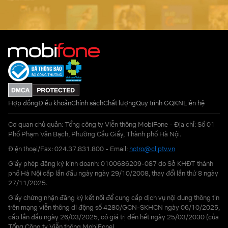
Hợp đồng
Điều khoản
Chính sách
Chất lượng
Quy trình GQKN
Liên hệ
Cơ quan chủ quản: Tổng công ty Viễn thông MobiFone - Địa chỉ: Số 01
Phố Phạm Văn Bạch, Phường Cầu Giấy, Thành phố Hà Nội.
Điện thoại/Fax: 024.37.831.800 - Email:
hotro@cliptv.vn
Giấy phép đăng ký kinh doanh: 0100686209-087 do Sở KHĐT thành
phố Hà Nội cấp lần đầu ngày ngày 29/10/2008, thay đổi lần thứ 8 ngày
27/11/2025.
Giấy chứng nhận đăng ký kết nối để cung cấp dịch vụ nội dung thông tin
trên mạng viễn thông di động số 4280/GCN-SKHCN ngày 06/10/2025,
cấp lần đầu ngày 26/03/2025, có giá trị đến hết ngày 25/03/2030 (của
Tổng Công ty Viễn thông MobiFone)