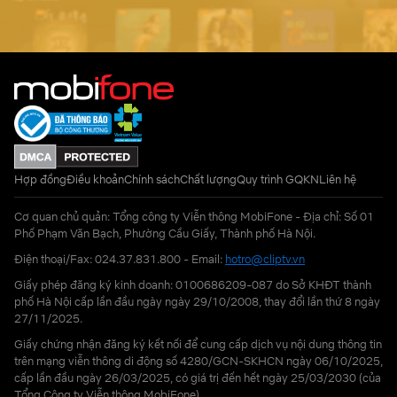
Hợp đồng
Điều khoản
Chính sách
Chất lượng
Quy trình GQKN
Liên hệ
Cơ quan chủ quản: Tổng công ty Viễn thông MobiFone - Địa chỉ: Số 01
Phố Phạm Văn Bạch, Phường Cầu Giấy, Thành phố Hà Nội.
Điện thoại/Fax: 024.37.831.800 - Email:
hotro@cliptv.vn
Giấy phép đăng ký kinh doanh: 0100686209-087 do Sở KHĐT thành
phố Hà Nội cấp lần đầu ngày ngày 29/10/2008, thay đổi lần thứ 8 ngày
27/11/2025.
Giấy chứng nhận đăng ký kết nối để cung cấp dịch vụ nội dung thông tin
trên mạng viễn thông di động số 4280/GCN-SKHCN ngày 06/10/2025,
cấp lần đầu ngày 26/03/2025, có giá trị đến hết ngày 25/03/2030 (của
Tổng Công ty Viễn thông MobiFone)