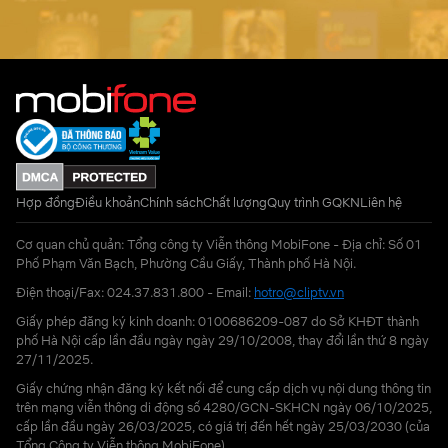
Hợp đồng
Điều khoản
Chính sách
Chất lượng
Quy trình GQKN
Liên hệ
Cơ quan chủ quản: Tổng công ty Viễn thông MobiFone - Địa chỉ: Số 01
Phố Phạm Văn Bạch, Phường Cầu Giấy, Thành phố Hà Nội.
Điện thoại/Fax: 024.37.831.800 - Email:
hotro@cliptv.vn
Giấy phép đăng ký kinh doanh: 0100686209-087 do Sở KHĐT thành
phố Hà Nội cấp lần đầu ngày ngày 29/10/2008, thay đổi lần thứ 8 ngày
27/11/2025.
Giấy chứng nhận đăng ký kết nối để cung cấp dịch vụ nội dung thông tin
trên mạng viễn thông di động số 4280/GCN-SKHCN ngày 06/10/2025,
cấp lần đầu ngày 26/03/2025, có giá trị đến hết ngày 25/03/2030 (của
Tổng Công ty Viễn thông MobiFone)