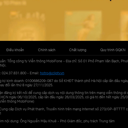
Điều khoản
Chính sách
Chất lượng
Quy trình GQKN
uản: Tổng công ty Viễn thông MobiFone - Địa chỉ: Số 01 Phố Phạm Văn Bạch, Phư
Nội.
: 024.37.831.800 - Email:
hotro@cliptv.vn
g ký kinh doanh: 0100686209-087 do Sở KHĐT thành phố Hà Nội cấp lần đầu ngà
ay đổi lần thứ 8 ngày 27/11/2025.
n đăng ký kết nối để cung cấp dịch vụ nội dung thông tin trên mạng viễn thông di
N ngày 06/10/2025, cấp lần đầu ngày 26/03/2025, có giá trị đến hết ngày 25/0
Viễn thông MobiFone)
Cung cấp Dịch vụ Phát thanh, Truyền hình trên mạng Internet số 273/GP-BTTTT 
1
iệm nội dung: Ông Nguyễn Mậu Khuê - Phó Giám đốc, phụ trách Trung tâm