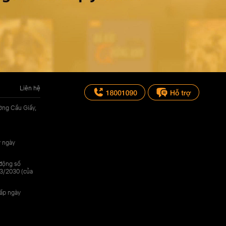
Liên hệ
ờng Cầu Giấy,
y ngày
 động số
3/2030 (của
cấp ngày