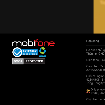
Hợp đồng
Cơ quan chủ q
Thành phố Hà 
Điện thoại/Fax
Giấy phép đăn
29/10/2008, th
Giấy chứng nhậ
4280/GCN-SKHC
Tổng Công ty 
Giấy phép 
12/05/202
Chịu trách nh