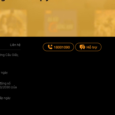
Liên hệ
ờng Cầu Giấy,
y ngày
 động số
3/2030 (của
cấp ngày