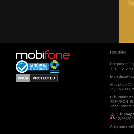
Hợp đồng
Cơ quan chủ q
Thành phố Hà 
Điện thoại/Fax
Giấy phép đăn
29/10/2008, th
Giấy chứng nhậ
4280/GCN-SKHC
Tổng Công ty 
Giấy phép 
12/05/202
Chịu trách nh