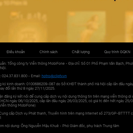
Điều khoản
Chính sách
Chất lượng
Quy trình GQKN
uản: Tổng công ty Viễn thông MobiFone - Địa chỉ: Số 01 Phố Phạm Văn Bạch, Phư
Nội.
: 024.37.831.800 - Email:
hotro@cliptv.vn
g ký kinh doanh: 0100686209-087 do Sở KHĐT thành phố Hà Nội cấp lần đầu ngà
ay đổi lần thứ 8 ngày 27/11/2025.
n đăng ký kết nối để cung cấp dịch vụ nội dung thông tin trên mạng viễn thông di
N ngày 06/10/2025, cấp lần đầu ngày 26/03/2025, có giá trị đến hết ngày 25/0
Viễn thông MobiFone)
Cung cấp Dịch vụ Phát thanh, Truyền hình trên mạng Internet số 273/GP-BTTTT 
1
iệm nội dung: Ông Nguyễn Mậu Khuê - Phó Giám đốc, phụ trách Trung tâm