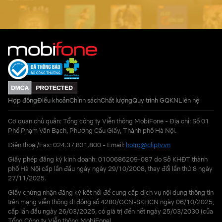
Hợp đồng
Điều khoản
Chính sách
Chất lượng
Quy trình GQKN
Liên hệ
Cơ quan chủ quản: Tổng công ty Viễn thông MobiFone - Địa chỉ: Số 01
Phố Phạm Văn Bạch, Phường Cầu Giấy, Thành phố Hà Nội.
Điện thoại/Fax: 024.37.831.800 - Email:
hotro@cliptv.vn
Giấy phép đăng ký kinh doanh: 0100686209-087 do Sở KHĐT thành
phố Hà Nội cấp lần đầu ngày ngày 29/10/2008, thay đổi lần thứ 8 ngày
27/11/2025.
Giấy chứng nhận đăng ký kết nối để cung cấp dịch vụ nội dung thông tin
trên mạng viễn thông di động số 4280/GCN-SKHCN ngày 06/10/2025,
cấp lần đầu ngày 26/03/2025, có giá trị đến hết ngày 25/03/2030 (của
Tổng Công ty Viễn thông MobiFone)