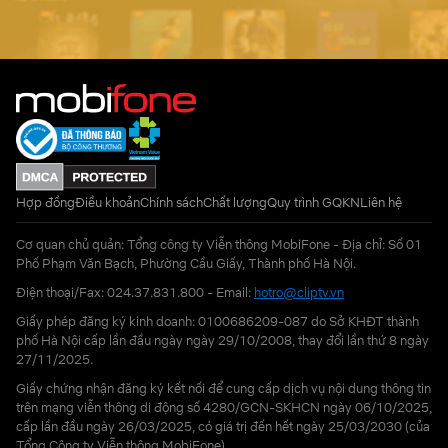
Hợp đồng
Điều khoản
Chính sách
Chất lượng
Quy trình GQKN
Liên hệ
Cơ quan chủ quản: Tổng công ty Viễn thông MobiFone - Địa chỉ: Số 01
Phố Phạm Văn Bạch, Phường Cầu Giấy, Thành phố Hà Nội.
Điện thoại/Fax: 024.37.831.800 - Email:
hotro@cliptv.vn
Giấy phép đăng ký kinh doanh: 0100686209-087 do Sở KHĐT thành
phố Hà Nội cấp lần đầu ngày ngày 29/10/2008, thay đổi lần thứ 8 ngày
27/11/2025.
Giấy chứng nhận đăng ký kết nối để cung cấp dịch vụ nội dung thông tin
trên mạng viễn thông di động số 4280/GCN-SKHCN ngày 06/10/2025,
cấp lần đầu ngày 26/03/2025, có giá trị đến hết ngày 25/03/2030 (của
Tổng Công ty Viễn thông MobiFone)