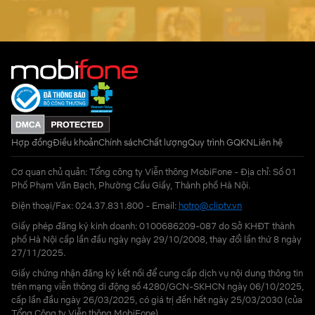
Hợp đồng
Điều khoản
Chính sách
Chất lượng
Quy trình GQKN
Liên hệ
Cơ quan chủ quản: Tổng công ty Viễn thông MobiFone - Địa chỉ: Số 01
Phố Phạm Văn Bạch, Phường Cầu Giấy, Thành phố Hà Nội.
Điện thoại/Fax: 024.37.831.800 - Email:
hotro@cliptv.vn
Giấy phép đăng ký kinh doanh: 0100686209-087 do Sở KHĐT thành
phố Hà Nội cấp lần đầu ngày ngày 29/10/2008, thay đổi lần thứ 8 ngày
27/11/2025.
Giấy chứng nhận đăng ký kết nối để cung cấp dịch vụ nội dung thông tin
trên mạng viễn thông di động số 4280/GCN-SKHCN ngày 06/10/2025,
cấp lần đầu ngày 26/03/2025, có giá trị đến hết ngày 25/03/2030 (của
Tổng Công ty Viễn thông MobiFone)