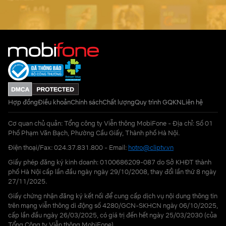
Hợp đồng
Điều khoản
Chính sách
Chất lượng
Quy trình GQKN
Liên hệ
Cơ quan chủ quản: Tổng công ty Viễn thông MobiFone - Địa chỉ: Số 01
Phố Phạm Văn Bạch, Phường Cầu Giấy, Thành phố Hà Nội.
Điện thoại/Fax: 024.37.831.800 - Email:
hotro@cliptv.vn
Giấy phép đăng ký kinh doanh: 0100686209-087 do Sở KHĐT thành
phố Hà Nội cấp lần đầu ngày ngày 29/10/2008, thay đổi lần thứ 8 ngày
27/11/2025.
Giấy chứng nhận đăng ký kết nối để cung cấp dịch vụ nội dung thông tin
trên mạng viễn thông di động số 4280/GCN-SKHCN ngày 06/10/2025,
cấp lần đầu ngày 26/03/2025, có giá trị đến hết ngày 25/03/2030 (của
Tổng Công ty Viễn thông MobiFone)