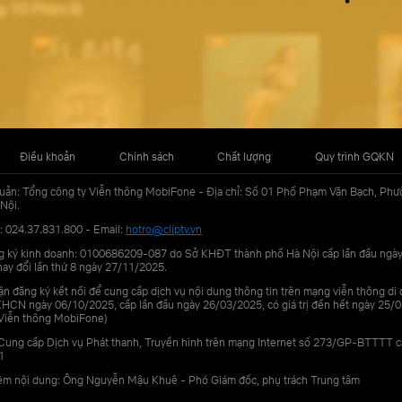
Điều khoản
Chính sách
Chất lượng
Quy trình GQKN
uản: Tổng công ty Viễn thông MobiFone - Địa chỉ: Số 01 Phố Phạm Văn Bạch, Phư
Nội.
: 024.37.831.800 - Email:
hotro@cliptv.vn
g ký kinh doanh: 0100686209-087 do Sở KHĐT thành phố Hà Nội cấp lần đầu ngà
ay đổi lần thứ 8 ngày 27/11/2025.
n đăng ký kết nối để cung cấp dịch vụ nội dung thông tin trên mạng viễn thông di
N ngày 06/10/2025, cấp lần đầu ngày 26/03/2025, có giá trị đến hết ngày 25/0
Viễn thông MobiFone)
Cung cấp Dịch vụ Phát thanh, Truyền hình trên mạng Internet số 273/GP-BTTTT 
1
iệm nội dung: Ông Nguyễn Mậu Khuê - Phó Giám đốc, phụ trách Trung tâm