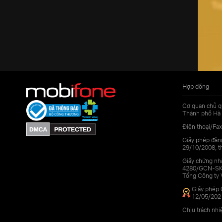
Hợp đồng
Cơ quan chủ q
Thành phố Hà 
Điện thoại/Fax
Giấy phép đăn
29/10/2008, th
Giấy chứng nhậ
4280/GCN-SKHC
Tổng Công ty 
Giấy phép 
12/05/202
Chịu trách nh