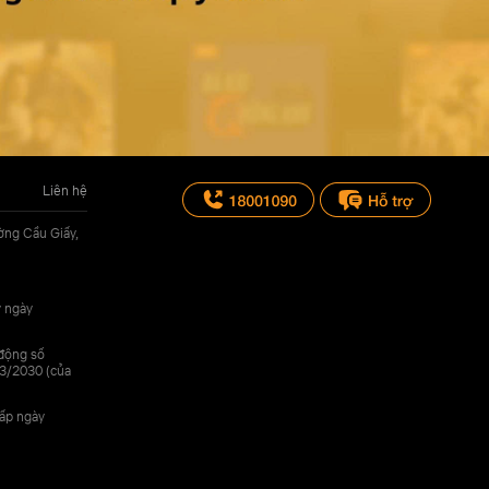
Liên hệ
ờng Cầu Giấy,
y ngày
 động số
3/2030 (của
cấp ngày