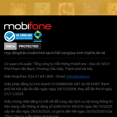
Hợp đồng
Điều khoản
Chính sách
Chất lượng
Quy trình GQKN
Liên hệ
Cơ quan chủ quản: Tổng công ty Viễn thông MobiFone - Địa chỉ: Số 01
Phố Phạm Văn Bạch, Phường Cầu Giấy, Thành phố Hà Nội.
Điện thoại/Fax: 024.37.831.800 - Email:
hotro@cliptv.vn
Giấy phép đăng ký kinh doanh: 0100686209-087 do Sở KHĐT thành
phố Hà Nội cấp lần đầu ngày ngày 29/10/2008, thay đổi lần thứ 8 ngày
27/11/2025.
Giấy chứng nhận đăng ký kết nối để cung cấp dịch vụ nội dung thông tin
trên mạng viễn thông di động số 4280/GCN-SKHCN ngày 06/10/2025,
cấp lần đầu ngày 26/03/2025, có giá trị đến hết ngày 25/03/2030 (của
Tổng Công ty Viễn thông MobiFone)