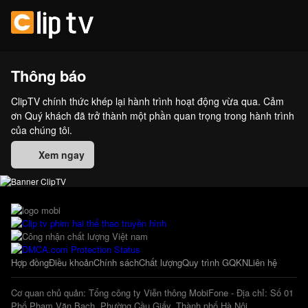
Thông báo
ClipTV chính thức khép lại hành trình hoạt động vừa qua. Cảm
ơn Quý khách đã trở thành một phần quan trọng trong hành trình
của chúng tôi.
Xem ngay
Hợp đồng
Điều khoản
Chính sách
Chất lượng
Quy trình GQKN
Liên hệ
Cơ quan chủ quản: Tổng công ty Viễn thông MobiFone - Địa chỉ: Số 01
Phố Phạm Văn Bạch, Phường Cầu Giấy, Thành phố Hà Nội.