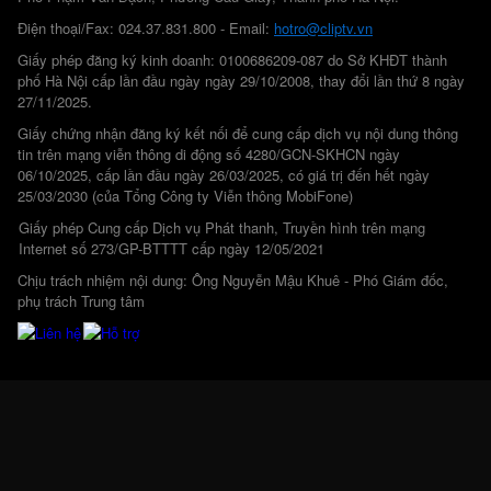
Điện thoại/Fax: 024.37.831.800 - Email:
hotro@cliptv.vn
Giấy phép đăng ký kinh doanh: 0100686209-087 do Sở KHĐT thành
phố Hà Nội cấp lần đầu ngày ngày 29/10/2008, thay đổi lần thứ 8 ngày
27/11/2025.
Giấy chứng nhận đăng ký kết nối để cung cấp dịch vụ nội dung thông
tin trên mạng viễn thông di động số 4280/GCN-SKHCN ngày
06/10/2025, cấp lần đầu ngày 26/03/2025, có giá trị đến hết ngày
25/03/2030 (của Tổng Công ty Viễn thông MobiFone)
Giấy phép Cung cấp Dịch vụ Phát thanh, Truyền hình trên mạng
Internet số 273/GP-BTTTT cấp ngày 12/05/2021
Chịu trách nhiệm nội dung: Ông Nguyễn Mậu Khuê - Phó Giám đốc,
phụ trách Trung tâm