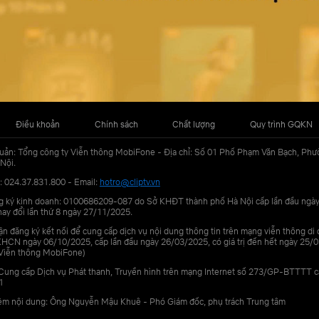
Điều khoản
Chính sách
Chất lượng
Quy trình GQKN
uản: Tổng công ty Viễn thông MobiFone - Địa chỉ: Số 01 Phố Phạm Văn Bạch, Phư
Nội.
: 024.37.831.800 - Email:
hotro@cliptv.vn
g ký kinh doanh: 0100686209-087 do Sở KHĐT thành phố Hà Nội cấp lần đầu ngà
ay đổi lần thứ 8 ngày 27/11/2025.
n đăng ký kết nối để cung cấp dịch vụ nội dung thông tin trên mạng viễn thông di
N ngày 06/10/2025, cấp lần đầu ngày 26/03/2025, có giá trị đến hết ngày 25/0
Viễn thông MobiFone)
Cung cấp Dịch vụ Phát thanh, Truyền hình trên mạng Internet số 273/GP-BTTTT 
1
iệm nội dung: Ông Nguyễn Mậu Khuê - Phó Giám đốc, phụ trách Trung tâm