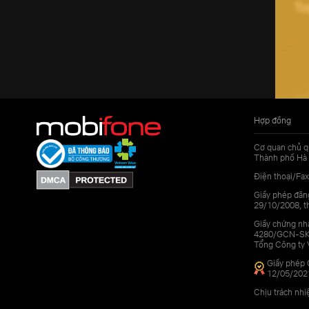
Hợp đồng
Cơ quan chủ q
Thành phố Hà 
Điện thoại/Fax
Giấy phép đăn
29/10/2008, th
Giấy chứng nhậ
4280/GCN-SKHC
Tổng Công ty 
Giấy phép 
12/05/202
Chịu trách nh