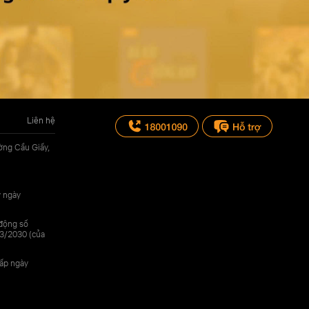
Liên hệ
ờng Cầu Giấy,
y ngày
 động số
3/2030 (của
cấp ngày