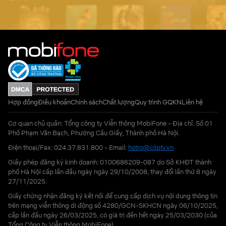
Hợp đồng
Điều khoản
Chính sách
Chất lượng
Quy trình GQKN
Liên hệ
Cơ quan chủ quản: Tổng công ty Viễn thông MobiFone - Địa chỉ: Số 01
Phố Phạm Văn Bạch, Phường Cầu Giấy, Thành phố Hà Nội.
Điện thoại/Fax: 024.37.831.800 - Email:
hotro@cliptv.vn
Giấy phép đăng ký kinh doanh: 0100686209-087 do Sở KHĐT thành
phố Hà Nội cấp lần đầu ngày ngày 29/10/2008, thay đổi lần thứ 8 ngày
27/11/2025.
Giấy chứng nhận đăng ký kết nối để cung cấp dịch vụ nội dung thông tin
trên mạng viễn thông di động số 4280/GCN-SKHCN ngày 06/10/2025,
cấp lần đầu ngày 26/03/2025, có giá trị đến hết ngày 25/03/2030 (của
Tổng Công ty Viễn thông MobiFone)