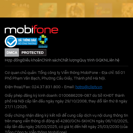
Hợp đồng
Điều khoản
Chính sách
Chất lượng
Quy trình GQKN
Liên hệ
Cơ quan chủ quản: Tổng công ty Viễn thông MobiFone - Địa chỉ: Số 01
Phố Phạm Văn Bạch, Phường Cầu Giấy, Thành phố Hà Nội.
Điện thoại/Fax: 024.37.831.800 - Email:
hotro@cliptv.vn
Giấy phép đăng ký kinh doanh: 0100686209-087 do Sở KHĐT thành
phố Hà Nội cấp lần đầu ngày ngày 29/10/2008, thay đổi lần thứ 8 ngày
27/11/2025.
Giấy chứng nhận đăng ký kết nối để cung cấp dịch vụ nội dung thông tin
trên mạng viễn thông di động số 4280/GCN-SKHCN ngày 06/10/2025,
cấp lần đầu ngày 26/03/2025, có giá trị đến hết ngày 25/03/2030 (của
Tổng Công ty Viễn thông MobiFone)