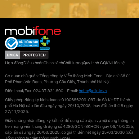
Hợp đồng
Điều khoản
Chính sách
Chất lượng
Quy trình GQKN
Liên hệ
Cơ quan chủ quản: Tổng công ty Viễn thông MobiFone - Địa chỉ: Số 01
Phố Phạm Văn Bạch, Phường Cầu Giấy, Thành phố Hà Nội.
Điện thoại/Fax: 024.37.831.800 - Email:
hotro@cliptv.vn
Giấy phép đăng ký kinh doanh: 0100686209-087 do Sở KHĐT thành
phố Hà Nội cấp lần đầu ngày ngày 29/10/2008, thay đổi lần thứ 8 ngày
27/11/2025.
Giấy chứng nhận đăng ký kết nối để cung cấp dịch vụ nội dung thông tin
trên mạng viễn thông di động số 4280/GCN-SKHCN ngày 06/10/2025,
cấp lần đầu ngày 26/03/2025, có giá trị đến hết ngày 25/03/2030 (của
Tổng Công ty Viễn thông MobiFone)