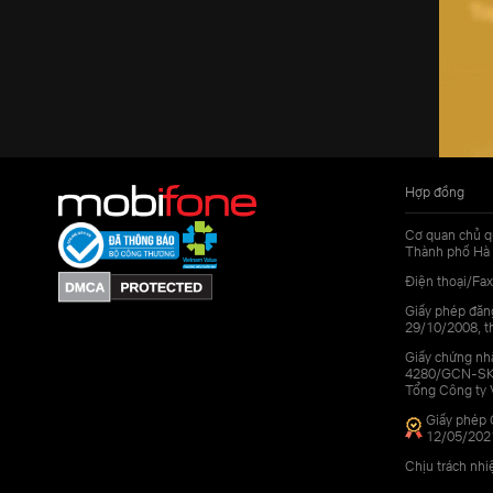
Hợp đồng
Cơ quan chủ q
Thành phố Hà 
Điện thoại/Fax
Giấy phép đăn
29/10/2008, th
Giấy chứng nhậ
4280/GCN-SKHC
Tổng Công ty 
Giấy phép 
12/05/202
Chịu trách nh