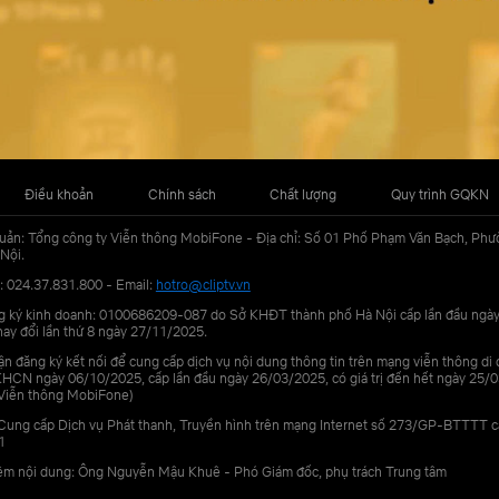
Điều khoản
Chính sách
Chất lượng
Quy trình GQKN
uản: Tổng công ty Viễn thông MobiFone - Địa chỉ: Số 01 Phố Phạm Văn Bạch, Phư
Nội.
: 024.37.831.800 - Email:
hotro@cliptv.vn
g ký kinh doanh: 0100686209-087 do Sở KHĐT thành phố Hà Nội cấp lần đầu ngà
ay đổi lần thứ 8 ngày 27/11/2025.
n đăng ký kết nối để cung cấp dịch vụ nội dung thông tin trên mạng viễn thông di
N ngày 06/10/2025, cấp lần đầu ngày 26/03/2025, có giá trị đến hết ngày 25/0
Viễn thông MobiFone)
Cung cấp Dịch vụ Phát thanh, Truyền hình trên mạng Internet số 273/GP-BTTTT 
1
iệm nội dung: Ông Nguyễn Mậu Khuê - Phó Giám đốc, phụ trách Trung tâm