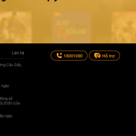
Liên hệ
ờng Cầu Giấy,
y ngày
 động số
3/2030 (của
cấp ngày