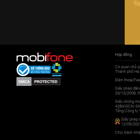
Hợp đồng
Cơ quan chủ q
Thành phố Hà 
Điện thoại/Fax
Giấy phép đăn
29/10/2008, th
Giấy chứng nhậ
4280/GCN-SKHC
Tổng Công ty 
Giấy phép 
12/05/202
Chịu trách nh