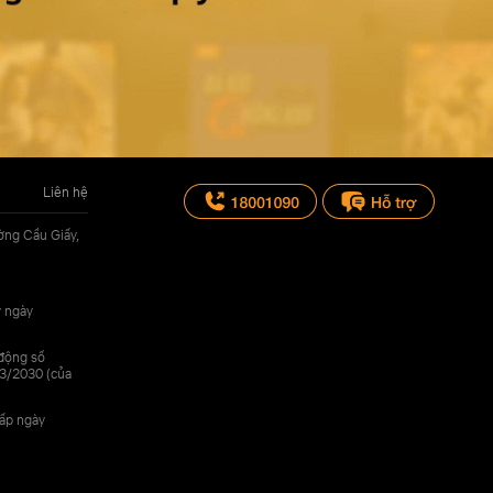
Liên hệ
ờng Cầu Giấy,
y ngày
 động số
3/2030 (của
cấp ngày