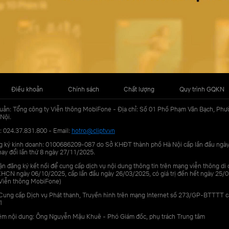
Điều khoản
Chính sách
Chất lượng
Quy trình GQKN
uản: Tổng công ty Viễn thông MobiFone - Địa chỉ: Số 01 Phố Phạm Văn Bạch, Phư
Nội.
: 024.37.831.800 - Email:
hotro@cliptv.vn
g ký kinh doanh: 0100686209-087 do Sở KHĐT thành phố Hà Nội cấp lần đầu ngà
ay đổi lần thứ 8 ngày 27/11/2025.
n đăng ký kết nối để cung cấp dịch vụ nội dung thông tin trên mạng viễn thông di
N ngày 06/10/2025, cấp lần đầu ngày 26/03/2025, có giá trị đến hết ngày 25/0
Viễn thông MobiFone)
Cung cấp Dịch vụ Phát thanh, Truyền hình trên mạng Internet số 273/GP-BTTTT 
1
iệm nội dung: Ông Nguyễn Mậu Khuê - Phó Giám đốc, phụ trách Trung tâm