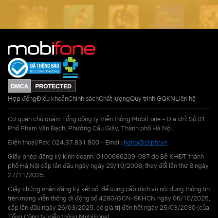
Hợp đồng
Điều khoản
Chính sách
Chất lượng
Quy trình GQKN
Liên hệ
Cơ quan chủ quản: Tổng công ty Viễn thông MobiFone - Địa chỉ: Số 01
Phố Phạm Văn Bạch, Phường Cầu Giấy, Thành phố Hà Nội.
Điện thoại/Fax: 024.37.831.800 - Email:
hotro@cliptv.vn
Giấy phép đăng ký kinh doanh: 0100686209-087 do Sở KHĐT thành
phố Hà Nội cấp lần đầu ngày ngày 29/10/2008, thay đổi lần thứ 8 ngày
27/11/2025.
Giấy chứng nhận đăng ký kết nối để cung cấp dịch vụ nội dung thông tin
trên mạng viễn thông di động số 4280/GCN-SKHCN ngày 06/10/2025,
cấp lần đầu ngày 26/03/2025, có giá trị đến hết ngày 25/03/2030 (của
Tổng Công ty Viễn thông MobiFone)