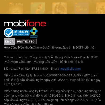
Hợp đồng
Điều khoản
Chính sách
Chất lượng
Quy trình GQKN
Liên hệ
Cơ quan chủ quản: Tổng công ty Viễn thông MobiFone - Địa chỉ: Số 01
Phố Phạm Văn Bạch, Phường Cầu Giấy, Thành phố Hà Nội.
Điện thoại/Fax: 024.37.831.800 - Email:
hotro@cliptv.vn
Giấy phép đăng ký kinh doanh: 0100686209-087 do Sở KHĐT thành
phố Hà Nội cấp lần đầu ngày ngày 29/10/2008, thay đổi lần thứ 8 ngày
27/11/2025.
Giấy chứng nhận đăng ký kết nối để cung cấp dịch vụ nội dung thông tin
trên mạng viễn thông di động số 4280/GCN-SKHCN ngày 06/10/2025,
cấp lần đầu ngày 26/03/2025, có giá trị đến hết ngày 25/03/2030 (của
Tổng Công ty Viễn thông MobiFone)