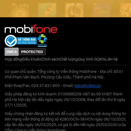
Hợp đồng
Điều khoản
Chính sách
Chất lượng
Quy trình GQKN
Liên hệ
Cơ quan chủ quản: Tổng công ty Viễn thông MobiFone - Địa chỉ: Số 01
Phố Phạm Văn Bạch, Phường Cầu Giấy, Thành phố Hà Nội.
Điện thoại/Fax: 024.37.831.800 - Email:
hotro@cliptv.vn
Giấy phép đăng ký kinh doanh: 0100686209-087 do Sở KHĐT thành
phố Hà Nội cấp lần đầu ngày ngày 29/10/2008, thay đổi lần thứ 8 ngày
27/11/2025.
Giấy chứng nhận đăng ký kết nối để cung cấp dịch vụ nội dung thông tin
trên mạng viễn thông di động số 4280/GCN-SKHCN ngày 06/10/2025,
cấp lần đầu ngày 26/03/2025, có giá trị đến hết ngày 25/03/2030 (của
Tổng Công ty Viễn thông MobiFone)