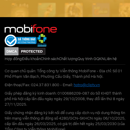
Hợp đồng
Điều khoản
Chính sách
Chất lượng
Quy trình GQKN
Liên hệ
Cơ quan chủ quản: Tổng công ty Viễn thông MobiFone - Địa chỉ: Số 01
Phố Phạm Văn Bạch, Phường Cầu Giấy, Thành phố Hà Nội.
Điện thoại/Fax: 024.37.831.800 - Email:
hotro@cliptv.vn
Giấy phép đăng ký kinh doanh: 0100686209-087 do Sở KHĐT thành
phố Hà Nội cấp lần đầu ngày ngày 29/10/2008, thay đổi lần thứ 8 ngày
27/11/2025.
Giấy chứng nhận đăng ký kết nối để cung cấp dịch vụ nội dung thông tin
trên mạng viễn thông di động số 4280/GCN-SKHCN ngày 06/10/2025,
cấp lần đầu ngày 26/03/2025, có giá trị đến hết ngày 25/03/2030 (của
Tổng Công ty Viễn thông MobiFone)