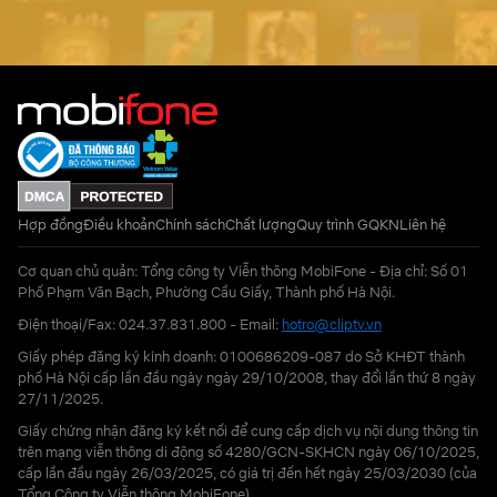
Hợp đồng
Điều khoản
Chính sách
Chất lượng
Quy trình GQKN
Liên hệ
Cơ quan chủ quản: Tổng công ty Viễn thông MobiFone - Địa chỉ: Số 01
Phố Phạm Văn Bạch, Phường Cầu Giấy, Thành phố Hà Nội.
Điện thoại/Fax: 024.37.831.800 - Email:
hotro@cliptv.vn
Giấy phép đăng ký kinh doanh: 0100686209-087 do Sở KHĐT thành
phố Hà Nội cấp lần đầu ngày ngày 29/10/2008, thay đổi lần thứ 8 ngày
27/11/2025.
Giấy chứng nhận đăng ký kết nối để cung cấp dịch vụ nội dung thông tin
trên mạng viễn thông di động số 4280/GCN-SKHCN ngày 06/10/2025,
cấp lần đầu ngày 26/03/2025, có giá trị đến hết ngày 25/03/2030 (của
Tổng Công ty Viễn thông MobiFone)