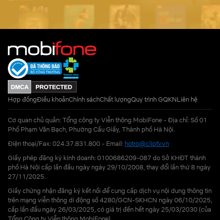
Hợp đồng
Điều khoản
Chính sách
Chất lượng
Quy trình GQKN
Liên hệ
Cơ quan chủ quản: Tổng công ty Viễn thông MobiFone - Địa chỉ: Số 01
Phố Phạm Văn Bạch, Phường Cầu Giấy, Thành phố Hà Nội.
Điện thoại/Fax: 024.37.831.800 - Email:
hotro@cliptv.vn
Giấy phép đăng ký kinh doanh: 0100686209-087 do Sở KHĐT thành
phố Hà Nội cấp lần đầu ngày ngày 29/10/2008, thay đổi lần thứ 8 ngày
27/11/2025.
Giấy chứng nhận đăng ký kết nối để cung cấp dịch vụ nội dung thông tin
trên mạng viễn thông di động số 4280/GCN-SKHCN ngày 06/10/2025,
cấp lần đầu ngày 26/03/2025, có giá trị đến hết ngày 25/03/2030 (của
Tổng Công ty Viễn thông MobiFone)