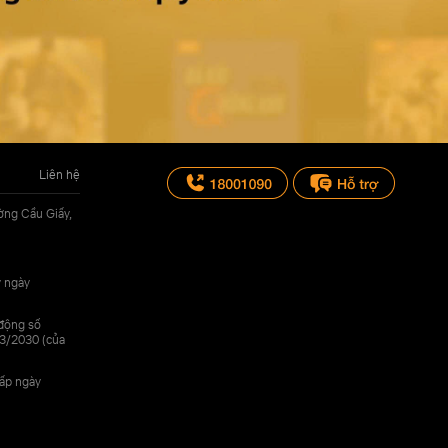
Liên hệ
ờng Cầu Giấy,
y ngày
 động số
3/2030 (của
cấp ngày