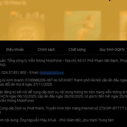
Điều khoản
Chính sách
Chất lượng
Quy trình GQKN
uản: Tổng công ty Viễn thông MobiFone - Địa chỉ: Số 01 Phố Phạm Văn Bạch, Phư
Nội.
: 024.37.831.800 - Email:
hotro@cliptv.vn
g ký kinh doanh: 0100686209-087 do Sở KHĐT thành phố Hà Nội cấp lần đầu ngà
ay đổi lần thứ 8 ngày 27/11/2025.
n đăng ký kết nối để cung cấp dịch vụ nội dung thông tin trên mạng viễn thông di
N ngày 06/10/2025, cấp lần đầu ngày 26/03/2025, có giá trị đến hết ngày 25/0
Viễn thông MobiFone)
Cung cấp Dịch vụ Phát thanh, Truyền hình trên mạng Internet số 273/GP-BTTTT 
1
iệm nội dung: Ông Nguyễn Mậu Khuê - Phó Giám đốc, phụ trách Trung tâm