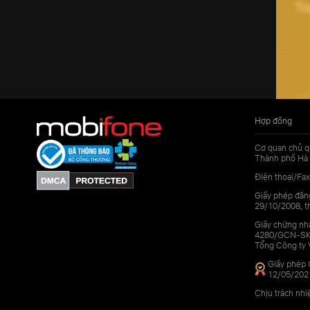
Hợp đồng
Cơ quan chủ q
Thành phố Hà 
Điện thoại/Fax
Giấy phép đăn
29/10/2008, th
Giấy chứng nhậ
4280/GCN-SKHC
Tổng Công ty 
Giấy phép 
12/05/202
Chịu trách nh