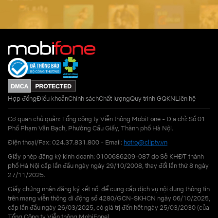
Hợp đồng
Điều khoản
Chính sách
Chất lượng
Quy trình GQKN
Liên hệ
Cơ quan chủ quản: Tổng công ty Viễn thông MobiFone - Địa chỉ: Số 01
Phố Phạm Văn Bạch, Phường Cầu Giấy, Thành phố Hà Nội.
Điện thoại/Fax: 024.37.831.800 - Email:
hotro@cliptv.vn
Giấy phép đăng ký kinh doanh: 0100686209-087 do Sở KHĐT thành
phố Hà Nội cấp lần đầu ngày ngày 29/10/2008, thay đổi lần thứ 8 ngày
27/11/2025.
Giấy chứng nhận đăng ký kết nối để cung cấp dịch vụ nội dung thông tin
trên mạng viễn thông di động số 4280/GCN-SKHCN ngày 06/10/2025,
cấp lần đầu ngày 26/03/2025, có giá trị đến hết ngày 25/03/2030 (của
Tổng Công ty Viễn thông MobiFone)