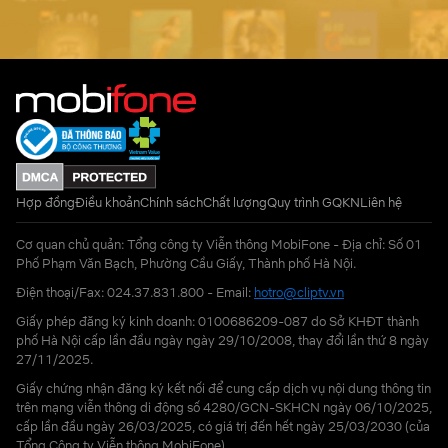
Hợp đồng
Điều khoản
Chính sách
Chất lượng
Quy trình GQKN
Liên hệ
Cơ quan chủ quản: Tổng công ty Viễn thông MobiFone - Địa chỉ: Số 01
Phố Phạm Văn Bạch, Phường Cầu Giấy, Thành phố Hà Nội.
Điện thoại/Fax: 024.37.831.800 - Email:
hotro@cliptv.vn
Giấy phép đăng ký kinh doanh: 0100686209-087 do Sở KHĐT thành
phố Hà Nội cấp lần đầu ngày ngày 29/10/2008, thay đổi lần thứ 8 ngày
27/11/2025.
Giấy chứng nhận đăng ký kết nối để cung cấp dịch vụ nội dung thông tin
trên mạng viễn thông di động số 4280/GCN-SKHCN ngày 06/10/2025,
cấp lần đầu ngày 26/03/2025, có giá trị đến hết ngày 25/03/2030 (của
Tổng Công ty Viễn thông MobiFone)